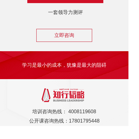
一套领导力测评
一系列
立即咨询
学习是最小的成本，犹豫是最大的阻碍
培训咨询热线： 4008119608
公开课咨询热线：17801795448
北京市朝阳区建国门外大街丙12-12号宝钢大厦 4层